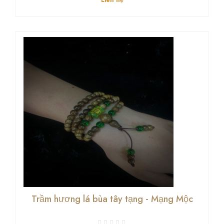
Liên hệ
Trầm hương lá bùa tây tạng - Mạng Mộc