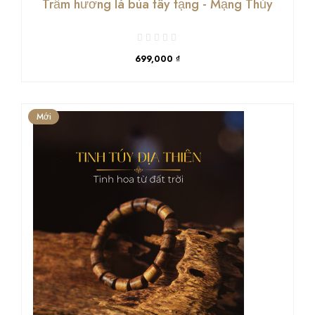
Trầm hương lá bùa tây tạng - Mạng Thủy
699,000 ₫
Mới