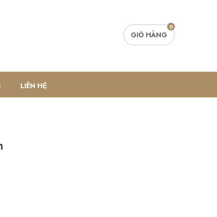
0
GIỎ HÀNG
S
LIÊN HỆ
m