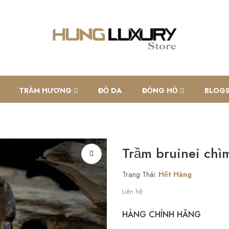
TRẦM HƯƠNG
ĐỒ DA
ĐỒNG HỒ
BLOG
Trầm bruinei chì
Trạng Thái:
Hết Hàng
Liên hệ
HÀNG CHÍNH HÃNG