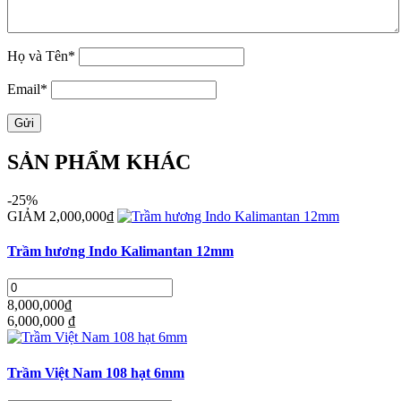
Họ và Tên
*
Email
*
Gửi
SẢN PHẨM KHÁC
-25%
GIẢM 2,000,000₫
Trầm hương Indo Kalimantan 12mm
8,000,000₫
6,000,000
₫
Trầm Việt Nam 108 hạt 6mm