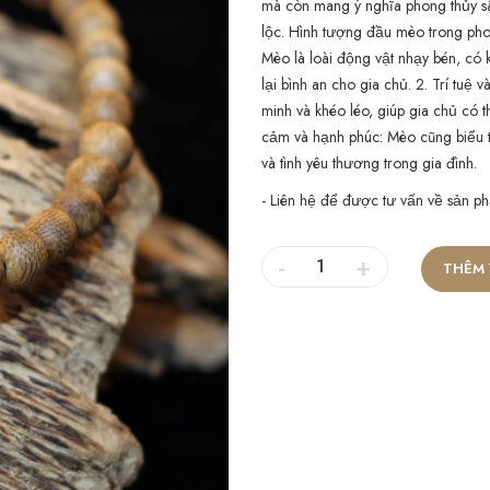
mà còn mang ý nghĩa phong thủy sâ
lộc. Hình tượng đầu mèo trong phon
Mèo là loài động vật nhạy bén, có
lại bình an cho gia chủ. 2. Trí tuệ
minh và khéo léo, giúp gia chủ có th
cảm và hạnh phúc: Mèo cũng biểu t
và tình yêu thương trong gia đình.
- Liên hệ để được tư vấn về sản ph
-
+
THÊM 