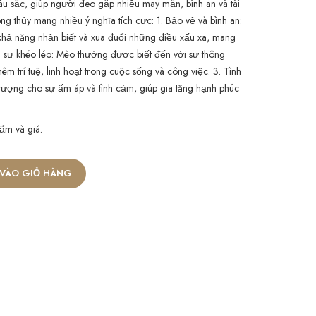
u sắc, giúp người đeo gặp nhiều may mắn, bình an và tài
g thủy mang nhiều ý nghĩa tích cực: 1. Bảo vệ và bình an:
 khả năng nhận biết và xua đuổi những điều xấu xa, mang
 và sự khéo léo: Mèo thường được biết đến với sự thông
êm trí tuệ, linh hoạt trong cuộc sống và công việc. 3. Tình
ượng cho sự ấm áp và tình cảm, giúp gia tăng hạnh phúc
ẩm và giá.
VÀO GIỎ HÀNG