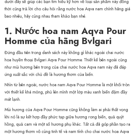
dưới đây sẽ giúp các bạn tìm hiểu kỹ hơn về loại sản phẩm này đồng
thời cũng trả lời cho câu hỏi rằng nước hoa Aqva nam chính hãng giá
bao nhiêu, hãy cùng nhau tham khảo bạn nhé.
1. Nước hoa nam Aqva Pour
Homme của hãng Bvlgari
Đứng đầu tiên trong danh sách này không gì khác ngoài chai nước
hoa huyền thoại Bvlgari Aqva Pour Homme. Thiết kế bên ngoài cũng
như mùi hương bên trong của chai nước hoa Aqva nam này đã đáp
ứng xuất sắc với chủ đề là hương thơm của biển.
Nhìn từ bên ngoài, nước hoa nam Aqva Pour Homme là một khối tròn
với thiết kế khá mỏng, phủ lên mình một lớp màu xanh biển đậm đầy
mát lạnh.
Mùi hương của Aqva Pour Homme cũng không làm ai phải thất vọng
khi nó là sự kết hợp đầy phức tạp giữa hương rong biển, quả quýt
hồng, quả cam và một số hương phụ khác. Tất cả đã góp phần tạo ra
một hương thơm vô cùng tinh tế và nam tính cho chai nước hoa Aqva