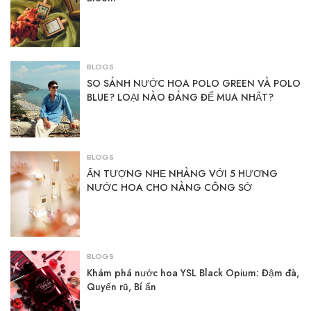
BLOGS
SO SÁNH NƯỚC HOA POLO GREEN VÀ POLO
BLUE? LOẠI NÀO ĐÁNG ĐỂ MUA NHẤT?
BLOGS
ẤN TƯỢNG NHẸ NHÀNG VỚI 5 HƯƠNG
NƯỚC HOA CHO NÀNG CÔNG SỞ
BLOGS
Khám phá nước hoa YSL Black Opium: Đậm đà,
Quyến rũ, Bí ẩn